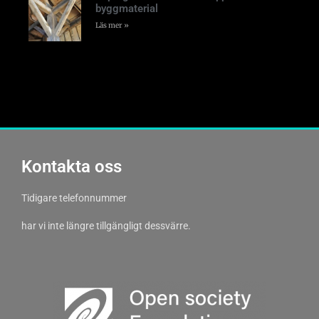
byggmaterial
Läs mer »
Kontakta oss
Tidigare telefonnummer
har vi inte längre tillgängligt dessvärre.