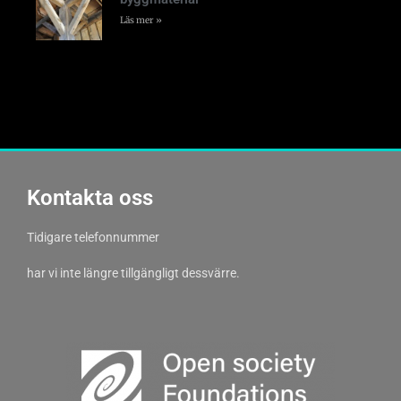
Läs mer »
Kontakta oss
Tidigare telefonnummer
har vi inte längre tillgängligt dessvärre.